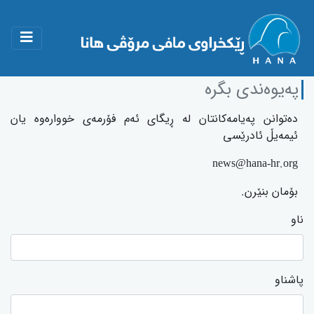
پەیوەندی بگرە
دەتوانن پەیامەکانتان لە ڕیگای ئەم فۆرمەی خووارەوە یان
ئیمەیڵ ئادرێسی
news@hana-hr.org
بۆمان بنێرن.
ناو
پاشناو