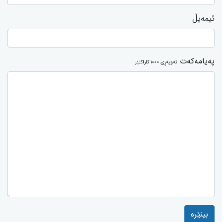
ئیمەیڵ
پەیامەکەت
ئەوپەڕی ١٠٠٠ کاراکتێر